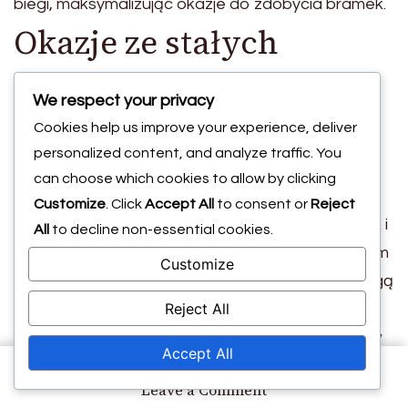
biegi, maksymalizując okazje do zdobycia bramek.
Okazje ze stałych
fragmentów gry z
We respect your privacy
formacji
Cookies help us improve your experience, deliver
personalized content, and analyze traffic. You
can choose which cookies to allow by clicking
Formacja 4-2-3-1 może być korzystna podczas
Customize
. Click
Accept All
to consent or
Reject
stałych fragmentów gry, zarówno ofensywnie, jak i
All
to decline non-essential cookies.
defensywnie. Dzięki silnej obecności w polu karnym
Customize
ze strony zawodników ofensywnych, drużyny mogą
Reject All
tworzyć okazje do zdobycia bramek z rzutów
rożnych i rzutów wolnych. Ustawienie zawodników
Accept All
jest kluczowe; posiadanie wysokich i zwrotnych
on
Leave a Comment
graczy w
odpowiednich miejscach zwiększa
Formacja