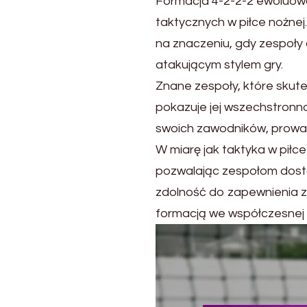
Formacja 4-2-2-2 ewoluowa
taktycznych w piłce nożne
na znaczeniu, gdy zespoły
atakującym stylem gry.
Znane zespoły, które skutec
pokazuje jej wszechstronn
swoich zawodników, prowadz
W miarę jak taktyka w piłc
pozwalając zespołom dosto
zdolność do zapewnienia za
formacją we współczesnej p