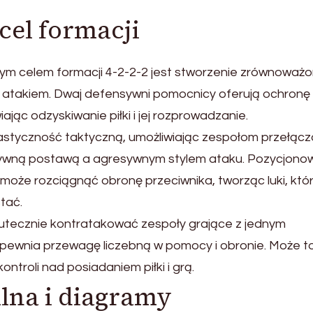
cel formacji
m celem formacji 4-2-2-2 jest stworzenie zrównoważ
atakiem. Dwaj defensywni pomocnicy oferują ochronę dl
ając odzyskiwanie piłki i jej rozprowadzanie.
astyczność taktyczną, umożliwiając zespołom przełącz
nsywną postawą a agresywnym stylem ataku. Pozycjono
że rozciągnąć obronę przeciwnika, tworząc luki, któ
tać.
kutecznie kontratakować zespoły grające z jednym
pewnia przewagę liczebną w pomocy i obronie. Może t
ntroli nad posiadaniem piłki i grą.
lna i diagramy