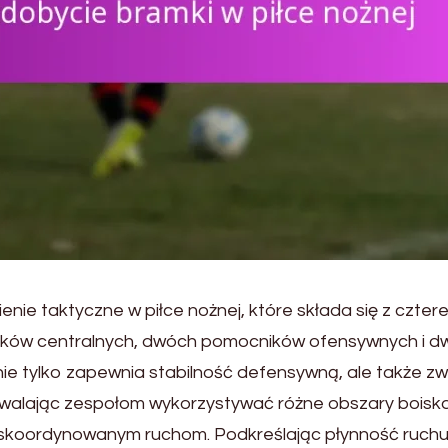
enie taktyczne w piłce nożnej, które składa się z czter
ków centralnych, dwóch pomocników ofensywnych i d
ie tylko zapewnia stabilność defensywną, ale także z
walając zespołom wykorzystywać różne obszary boisk
 i skoordynowanym ruchom. Podkreślając płynność ruch