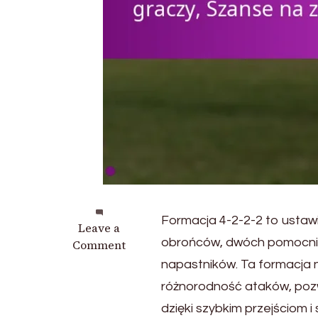
Formacja 4-2-2-2 to ustawi
on
Leave a
obrońców, dwóch pomocni
Formacja
Comment
4-
napastników. Ta formacja n
2-
różnorodność ataków, poz
2-
dzięki szybkim przejściom
2: