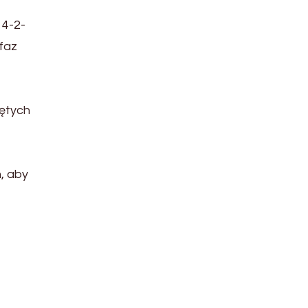
 4-2-
faz
ętych
, aby