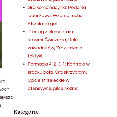
Gra kombinacyjna: Podania
jeden-dwa, Wzorce ruchu,
Strzelanie goli
Trening z elementami
stałymi: Ćwiczenia, Role
zawodników, Zrozumienie
taktyki
Formacja 4-2-3-1: Kontrola w
środku pola, Gra skrzydłami,
Opcje strzeleckie w
ech
ofensywnej piłce nożnej
wóch
większa
a
Kategorie
u