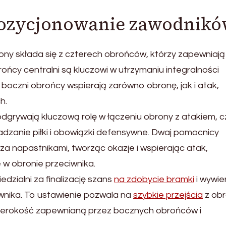
 pozycjonowanie zawodnik
brony składa się z czterech obrońców, którzy zapewniają
ońcy centralni są kluczowi w utrzymaniu integralności
boczni obrońcy wspierają zarówno obronę, jak i atak,
h.
dgrywają kluczową rolę w łączeniu obrony z atakiem, 
adzanie piłki i obowiązki defensywne. Dwaj pomocnicy
 za napastnikami, tworząc okazje i wspierając atak,
 w obronie przeciwnika.
dzialni za finalizację szans
na zdobycie bramki
i wywie
iwnika. To ustawienie pozwala na
szybkie przejścia
z ob
szerokość zapewnianą przez bocznych obrońców i