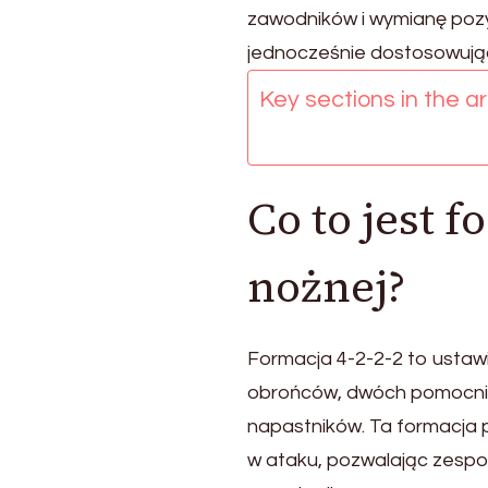
Różnorodność
zawodników i wymianę pozyc
ataku,
jednocześnie dostosowując 
Ruchy
graczy,
Key sections in the art
Szanse
na
zdobycie
bramki
Co to jest f
w
piłce
nożnej?
nożnej
Formacja 4-2-2-2 to ustaw
obrońców, dwóch pomocni
napastników. Ta formacja 
w ataku, pozwalając zespo