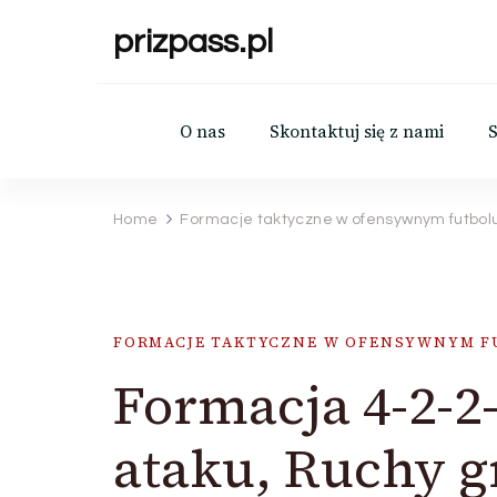
prizpass.pl
O nas
Skontaktuj się z nami
Home
Formacje taktyczne w ofensywnym futbol
FORMACJE TAKTYCZNE W OFENSYWNYM 
Formacja 4-2-2
ataku, Ruchy g