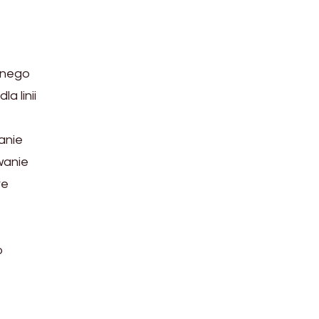
onego
a linii
anie
wanie
re
o