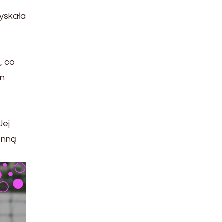
yskała
, co
on
Jej
enną