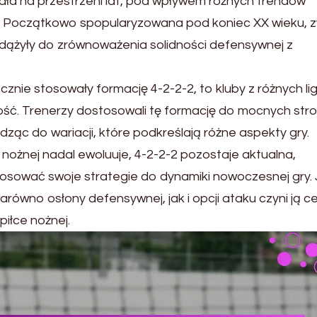
ła na przestrzeni lat, pod wpływem różnych trendów
j. Początkowo spopularyzowana pod koniec XX wieku, z
 dążyły do zrównoważenia solidności defensywnej z
znie stosowały formację 4-2-2-2, to kluby z różnych lig
ość. Trenerzy dostosowali tę formację do mocnych str
ąc do wariacji, które podkreślają różne aspekty gry.
e nożnej nadal ewoluuje, 4-2-2-2 pozostaje aktualna,
sować swoje strategie do dynamiki nowoczesnej gry. 
równo osłony defensywnej, jak i opcji ataku czyni ją c
iłce nożnej.